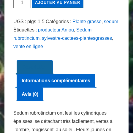
quantité
AJOUTER AU PANIER
de
Sedum
UGS :
plgs-1-5
Catégories :
Plante grasse
,
sedum
rubrotinctum
Étiquettes :
producteur Anjou
,
Sedum
9
rubrotinctum
,
sylvestre-cactees-plantesgrasses
,
cm
vente en ligne
Description
Informations complémentaires
Avis (0)
Sedum rubrotinctum ont feuilles cylindriques
épaisses, se détachant très facilement, vertes à
l’ombre, rougissent au soleil. Fleurs jaunes en