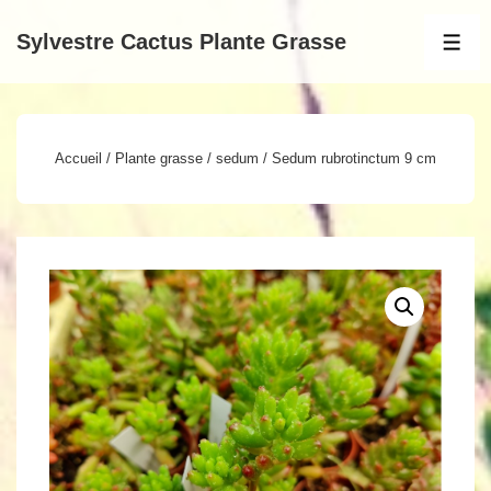
↓
Sylvestre Cactus Plante Grasse
passer
MEN
au
contenu
principal
Accueil
/
Plante grasse
/
sedum
/ Sedum rubrotinctum 9 cm