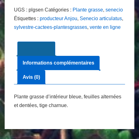
Senecio
UGS :
plgsen
Catégories :
Plante grasse
,
senecio
articulatus
Étiquettes :
producteur Anjou
,
Senecio articulatus
,
Ø
sylvestre-cactees-plantesgrasses
,
vente en ligne
5.5cm
Description
Informations complémentaires
Avis (0)
Plante grasse d’intérieur bleue, feuilles alternées
et dentées, tige charnue.