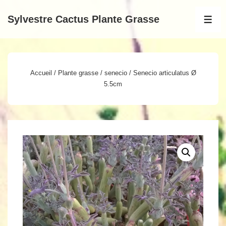
↓
Sylvestre Cactus Plante Grasse
passer
MEN
au
contenu
principal
Accueil
/
Plante grasse
/
senecio
/ Senecio articulatus Ø
5.5cm