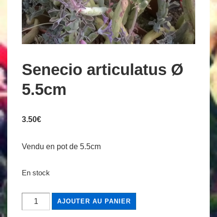
Senecio articulatus Ø
5.5cm
3.50
€
Vendu en pot de 5.5cm
En stock
quantité
AJOUTER AU PANIER
de