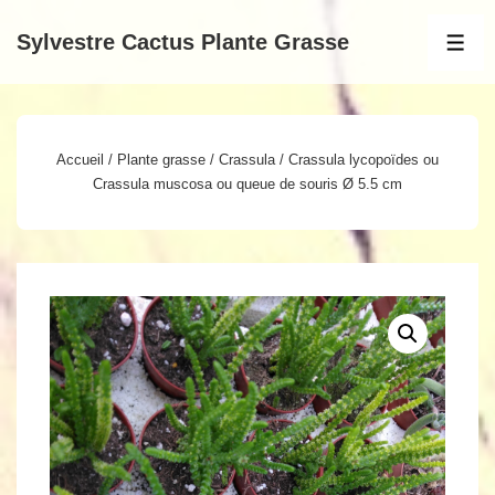
↓
Sylvestre Cactus Plante Grasse
passer
MEN
au
contenu
principal
Accueil
/
Plante grasse
/
Crassula
/ Crassula lycopoïdes ou
Crassula muscosa ou queue de souris Ø 5.5 cm