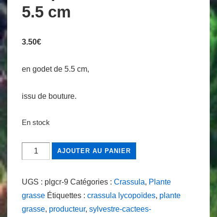
5.5 cm
3.50
€
en godet de 5.5 cm,
issu de bouture.
En stock
quantité
AJOUTER AU PANIER
de
Crassula
UGS :
plgcr-9
Catégories :
Crassula
,
Plante
lycopoïdes
grasse
Étiquettes :
crassula lycopoïdes
,
plante
ou
grasse
,
producteur
,
sylvestre-cactees-
Crassula