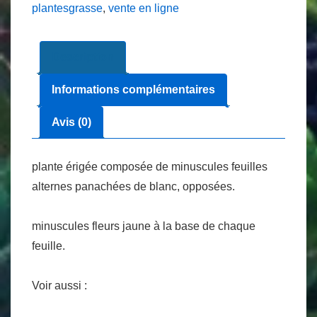
plantesgrasse
,
vente en ligne
muscosa
ou
Description
queue
de
Informations complémentaires
souris
Ø
Avis (0)
5.5
cm
plante érigée composée de minuscules feuilles
alternes panachées de blanc, opposées.
minuscules fleurs jaune à la base de chaque
feuille.
Voir aussi :