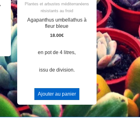
,
Plantes et arbustes méditerranéens
résistants au froid
Agapanthus umbellathus à
fleur bleue
18.00
€
en pot de 4 litres,
issu de division.
Ajouter au panier