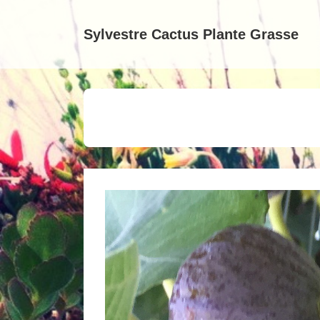
↓
passer
Sylvestre Cactus Plante Grasse
au
contenu
principal