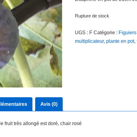
Rupture de stock
UGS :
F
Catégorie :
Figuiers
multiplicateur
,
plante en pot
,
lémentaires
Avis (0)
 fruit très allongé est doré, chair rosé