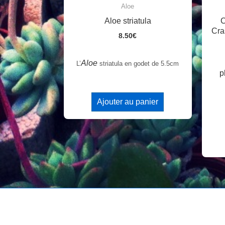
Aloe
Aloe striatula
C
Cra
8.50
€
Aloe
L’
striatula en godet de 5.5cm
p
Ajouter au panier