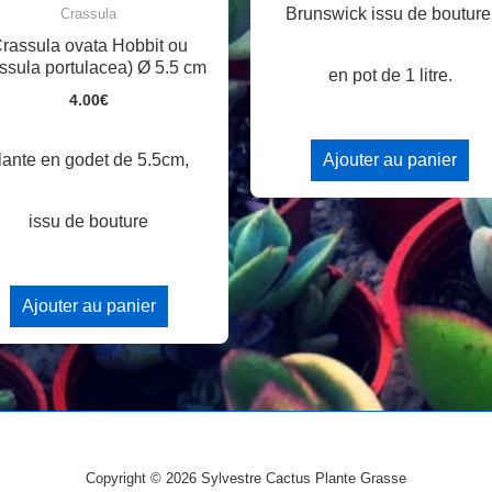
Brunswick issu de bouture
Crassula
rassula ovata Hobbit ou
ssula portulacea) Ø 5.5 cm
en pot de 1 litre.
4.00
€
Ajouter au panier
lante en godet de 5.5cm,
issu de bouture
Ajouter au panier
Copyright © 2026
Sylvestre Cactus Plante Grasse