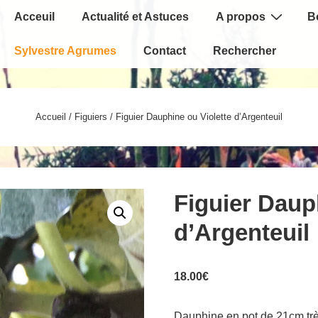
Main
Acceuil
Actualité et Astuces
A propos
B
Navigation
Sylvestre Agrumes
Contact
Rechercher
Accueil
/
Figuiers
/ Figuier Dauphine ou Violette d’Argenteuil
Figuier Daup
d’Argenteuil
18.00
€
Dauphine en pot de 21cm très