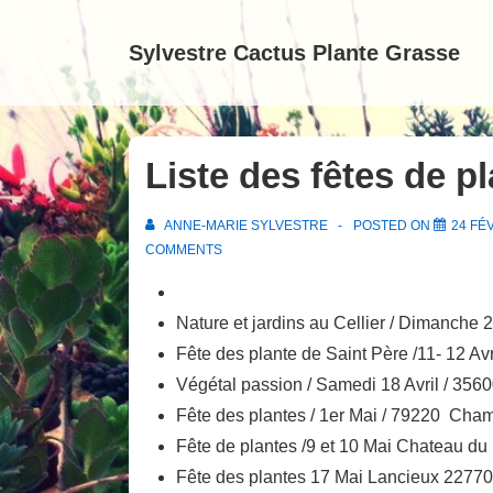
↓
passer
Sylvestre Cactus Plante Grasse
au
contenu
principal
Liste des fêtes de p
ANNE-MARIE SYLVESTRE
POSTED ON
24 FÉ
COMMENTS
Nature et jardins au Cellier / Dimanche 
Fête des plante de Saint Père /11- 12 Av
Végétal passion / Samedi 18 Avril / 35
Fête des plantes / 1er Mai / 79220 Cha
Fête de plantes /9 et 10 Mai Chateau d
Fête des plantes 17 Mai Lancieux 22770