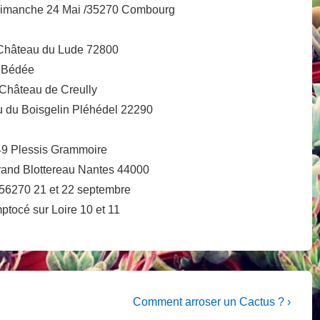
Dimanche 24 Mai /35270 Combourg
 / Château du Lude 72800
7 Bédée
0 Château de Creully
au du Boisgelin Pléhédel 22290
 49 Plessis Grammoire
 Grand Blottereau Nantes 44000
 56270 21 et 22 septembre
tocé sur Loire 10 et 11
Next
Comment arroser un Cactus ? ›