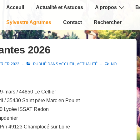
Main
Acceuil
Actualité et Astuces
A propos
B
Navigation
Sylvestre Agrumes
Contact
Rechercher
lantes 2026
VRIER 2023
PUBLIÉ DANS
ACCUEIL
,
ACTUALITÉ
NO
29-mars / 44850 Le Cellier
ril / 35430 Saint père Marc en Poulet
600 Lycée ISSAT Redon
mpdenier
u Pin 49123 Champtocé sur Loire